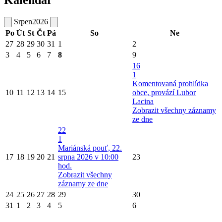
Kalendář
Srpen
2026
Po
Út
St
Čt
Pá
So
Ne
27
28
29
30
31
1
2
3
4
5
6
7
8
9
16
1
Komentovaná prohlídka
10
11
12
13
14
15
obce, provází Lubor
Lacina
Zobrazit všechny záznamy
ze dne
22
1
Mariánská pouť, 22.
17
18
19
20
21
srpna 2026 v 10:00
23
hod.
Zobrazit všechny
záznamy ze dne
24
25
26
27
28
29
30
31
1
2
3
4
5
6