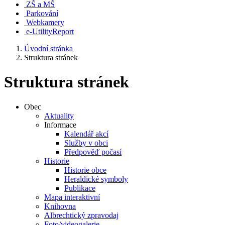
ZŠ a MŠ
Parkování
Webkamery
e-UtilityReport
Úvodní stránka
Struktura stránek
Struktura stránek
Obec
Aktuality
Informace
Kalendář akcí
Služby v obci
Předpověď počasí
Historie
Historie obce
Heraldické symboly
Publikace
Mapa interaktivní
Knihovna
Albrechtický zpravodaj
Foto/videogalerie