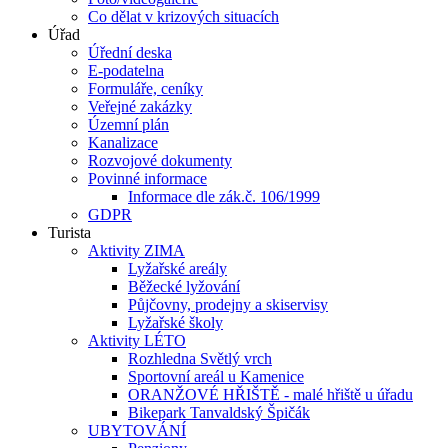
Co dělat v krizových situacích
Úřad
Úřední deska
E-podatelna
Formuláře, ceníky
Veřejné zakázky
Územní plán
Kanalizace
Rozvojové dokumenty
Povinné informace
Informace dle zák.č. 106/1999
GDPR
Turista
Aktivity ZIMA
Lyžařské areály
Běžecké lyžování
Půjčovny, prodejny a skiservisy
Lyžařské školy
Aktivity LÉTO
Rozhledna Světlý vrch
Sportovní areál u Kamenice
ORANŽOVÉ HŘIŠTĚ - malé hřiště u úřadu
Bikepark Tanvaldský Špičák
UBYTOVÁNÍ