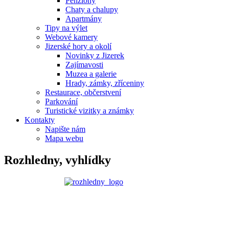
Penziony
Chaty a chalupy
Apartmány
Tipy na výlet
Webové kamery
Jizerské hory a okolí
Novinky z Jizerek
Zajímavosti
Muzea a galerie
Hrady, zámky, zříceniny
Restaurace, občerstvení
Parkování
Turistické vizitky a známky
Kontakty
Napište nám
Mapa webu
Rozhledny, vyhlídky