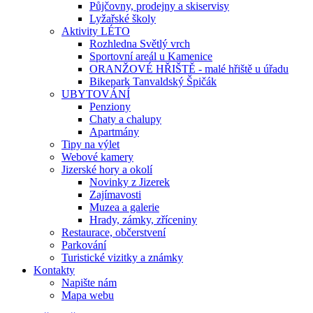
Půjčovny, prodejny a skiservisy
Lyžařské školy
Aktivity LÉTO
Rozhledna Světlý vrch
Sportovní areál u Kamenice
ORANŽOVÉ HŘIŠTĚ - malé hřiště u úřadu
Bikepark Tanvaldský Špičák
UBYTOVÁNÍ
Penziony
Chaty a chalupy
Apartmány
Tipy na výlet
Webové kamery
Jizerské hory a okolí
Novinky z Jizerek
Zajímavosti
Muzea a galerie
Hrady, zámky, zříceniny
Restaurace, občerstvení
Parkování
Turistické vizitky a známky
Kontakty
Napište nám
Mapa webu