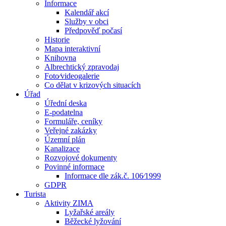
Informace
Kalendář akcí
Služby v obci
Předpověď počasí
Historie
Mapa interaktivní
Knihovna
Albrechtický zpravodaj
Foto⁄videogalerie
Co dělat v krizových situacích
Úřad
Úřední deska
E-podatelna
Formuláře, ceníky
Veřejné zakázky
Územní plán
Kanalizace
Rozvojové dokumenty
Povinné informace
Informace dle zák.č. 106⁄1999
GDPR
Turista
Aktivity ZIMA
Lyžařské areály
Běžecké lyžování