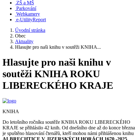
ZŠ a MŠ
Parkování
Webkamery
e-UtilityReport
Úvodní stránka
Obec
Aktuality
Hlasujte pro naši knihu v soutěži KNIHA...
Hlasujte pro naši knihu v
soutěži KNIHA ROKU
LIBERECKÉHO KRAJE
KNIHA
Do letošního ročníku soutěže KNIHA ROKU LIBERECKÉHO
KRAJE se přihlásilo 42 knih. Od dnešního dne až do konce března
je spuštěno hlasování čtenářů, kteří mohou námi přihlášenou knihu
ALBRECHTICE V JIZERSKÝCH HORÁCH 1670 -2025