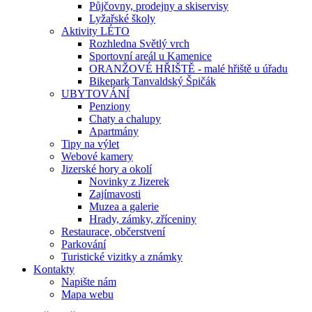
Půjčovny, prodejny a skiservisy
Lyžařské školy
Aktivity LÉTO
Rozhledna Světlý vrch
Sportovní areál u Kamenice
ORANŽOVÉ HŘIŠTĚ - malé hřiště u úřadu
Bikepark Tanvaldský Špičák
UBYTOVÁNÍ
Penziony
Chaty a chalupy
Apartmány
Tipy na výlet
Webové kamery
Jizerské hory a okolí
Novinky z Jizerek
Zajímavosti
Muzea a galerie
Hrady, zámky, zříceniny
Restaurace, občerstvení
Parkování
Turistické vizitky a známky
Kontakty
Napište nám
Mapa webu