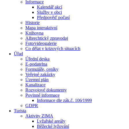
Informace
Kalendář akcí
Služby v obci
Předpověď počasí
Historie
Mapa interaktivní
Knihovna
Albrechtický zpravodaj
Foto⁄videogalerie
Co dělat v krizových situacích
Úřad
Úřední deska
E-podatelna
Formuláře, ceníky
Veřejné zakázky
Územní plán
Kanalizace
Rozvojové dokumenty
Povinné informace
Informace dle zák.č. 106⁄1999
GDPR
Turista
Aktivity ZIMA
Lyžařské areály
Běžecké lyžování