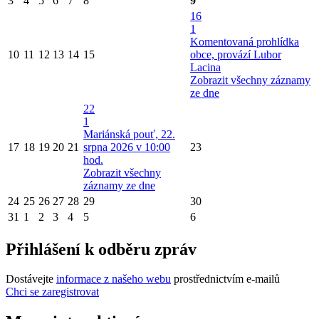
3
4
5
6
7
8
9
16
1
Komentovaná prohlídka
10
11
12
13
14
15
obce, provází Lubor
Lacina
Zobrazit všechny záznamy
ze dne
22
1
Mariánská pouť, 22.
17
18
19
20
21
srpna 2026 v 10:00
23
hod.
Zobrazit všechny
záznamy ze dne
24
25
26
27
28
29
30
31
1
2
3
4
5
6
Přihlášení k odběru zpráv
Dostávejte
informace z našeho webu
prostřednictvím e-mailů
Chci se zaregistrovat