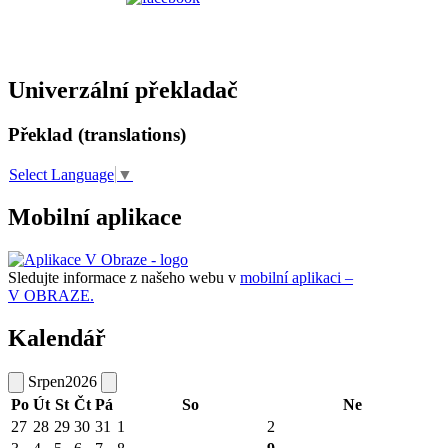
Univerzální překladač
Překlad (translations)
Select Language
▼
Mobilní aplikace
Sledujte informace z našeho webu v
mobilní aplikaci –
V OBRAZE.
Kalendář
Srpen
2026
Po
Út
St
Čt
Pá
So
Ne
27
28
29
30
31
1
2