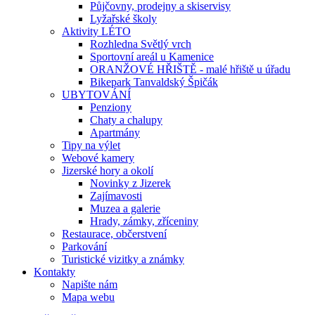
Půjčovny, prodejny a skiservisy
Lyžařské školy
Aktivity LÉTO
Rozhledna Světlý vrch
Sportovní areál u Kamenice
ORANŽOVÉ HŘIŠTĚ - malé hřiště u úřadu
Bikepark Tanvaldský Špičák
UBYTOVÁNÍ
Penziony
Chaty a chalupy
Apartmány
Tipy na výlet
Webové kamery
Jizerské hory a okolí
Novinky z Jizerek
Zajímavosti
Muzea a galerie
Hrady, zámky, zříceniny
Restaurace, občerstvení
Parkování
Turistické vizitky a známky
Kontakty
Napište nám
Mapa webu