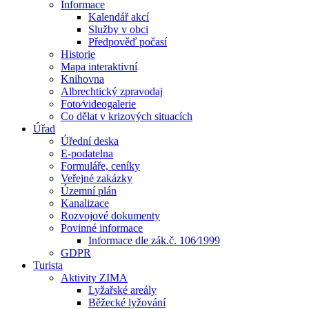
Informace
Kalendář akcí
Služby v obci
Předpověď počasí
Historie
Mapa interaktivní
Knihovna
Albrechtický zpravodaj
Foto⁄videogalerie
Co dělat v krizových situacích
Úřad
Úřední deska
E-podatelna
Formuláře, ceníky
Veřejné zakázky
Územní plán
Kanalizace
Rozvojové dokumenty
Povinné informace
Informace dle zák.č. 106⁄1999
GDPR
Turista
Aktivity ZIMA
Lyžařské areály
Běžecké lyžování