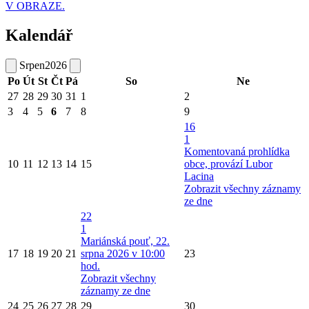
V OBRAZE.
Kalendář
Srpen
2026
Po
Út
St
Čt
Pá
So
Ne
27
28
29
30
31
1
2
3
4
5
6
7
8
9
16
1
Komentovaná prohlídka
10
11
12
13
14
15
obce, provází Lubor
Lacina
Zobrazit všechny záznamy
ze dne
22
1
Mariánská pouť, 22.
17
18
19
20
21
srpna 2026 v 10:00
23
hod.
Zobrazit všechny
záznamy ze dne
24
25
26
27
28
29
30