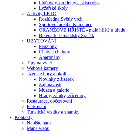
Půjčovny, prodejny a skiservisy
Lyžařské školy
Aktivity LÉTO
Rozhledna Světlý vrch
Sportovní areál u Kamenice
ORANŽOVÉ HŘIŠTĚ - malé hřiště u úřadu
Bikepark Tanvaldský Špičák
UBYTOVÁNÍ
Penziony
Chaty a chalupy
Apartmány
Tipy na výlet
Webové kamery
Jizerské hory a okolí
Novinky z Jizerek
Zajímavosti
Muzea a galerie
Hrady, zámky, zříceniny
Restaurace, občerstvení
Parkování
Turistické vizitky a známky
Kontakty
Napište nám
Mapa webu