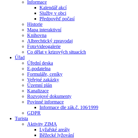
Informace
Kalendář akcí
Služby v obci
Předpověď počasí
Historie
Mapa interaktivní
Knihovna
Albrechtický zpravodaj
Foto⁄videogalerie
Co dělat v krizových situacích
Úřad
Úřední deska
E-podatelna
Formuláře, ceníky
Veřejné zakázky
Územní plán
Kanalizace
Rozvojové dokumenty
Povinné informace
Informace dle zák.č. 106⁄1999
GDPR
Turista
Aktivity ZIMA
Lyžařské areály
Běžecké lyžování