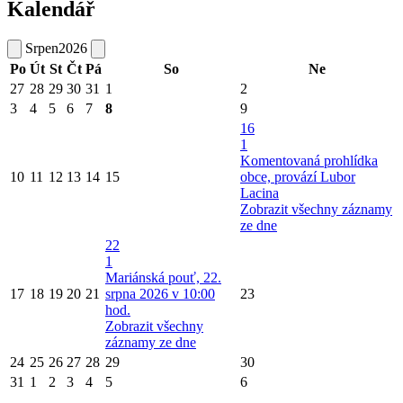
Kalendář
Srpen
2026
Po
Út
St
Čt
Pá
So
Ne
27
28
29
30
31
1
2
3
4
5
6
7
8
9
16
1
Komentovaná prohlídka
10
11
12
13
14
15
obce, provází Lubor
Lacina
Zobrazit všechny záznamy
ze dne
22
1
Mariánská pouť, 22.
17
18
19
20
21
srpna 2026 v 10:00
23
hod.
Zobrazit všechny
záznamy ze dne
24
25
26
27
28
29
30
31
1
2
3
4
5
6