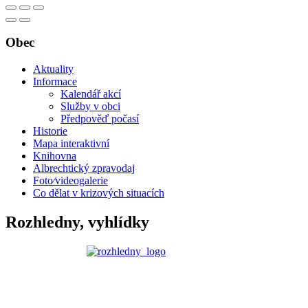
Obec
Aktuality
Informace
Kalendář akcí
Služby v obci
Předpověď počasí
Historie
Mapa interaktivní
Knihovna
Albrechtický zpravodaj
Foto⁄videogalerie
Co dělat v krizových situacích
Rozhledny, vyhlídky