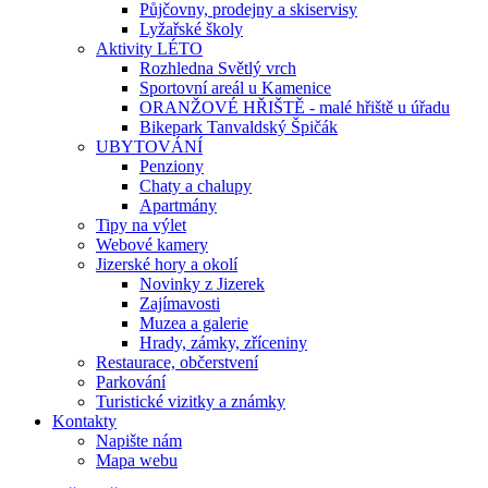
Půjčovny, prodejny a skiservisy
Lyžařské školy
Aktivity LÉTO
Rozhledna Světlý vrch
Sportovní areál u Kamenice
ORANŽOVÉ HŘIŠTĚ - malé hřiště u úřadu
Bikepark Tanvaldský Špičák
UBYTOVÁNÍ
Penziony
Chaty a chalupy
Apartmány
Tipy na výlet
Webové kamery
Jizerské hory a okolí
Novinky z Jizerek
Zajímavosti
Muzea a galerie
Hrady, zámky, zříceniny
Restaurace, občerstvení
Parkování
Turistické vizitky a známky
Kontakty
Napište nám
Mapa webu