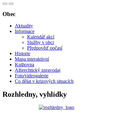
Obec
Aktuality
Informace
Kalendář akcí
Služby v obci
Předpověď počasí
Historie
Mapa interaktivní
Knihovna
Albrechtický zpravodaj
Foto⁄videogalerie
Co dělat v krizových situacích
Rozhledny, vyhlídky