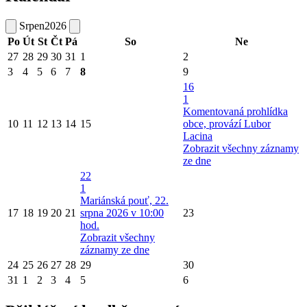
Srpen
2026
Po
Út
St
Čt
Pá
So
Ne
27
28
29
30
31
1
2
3
4
5
6
7
8
9
16
1
Komentovaná prohlídka
10
11
12
13
14
15
obce, provází Lubor
Lacina
Zobrazit všechny záznamy
ze dne
22
1
Mariánská pouť, 22.
17
18
19
20
21
srpna 2026 v 10:00
23
hod.
Zobrazit všechny
záznamy ze dne
24
25
26
27
28
29
30
31
1
2
3
4
5
6