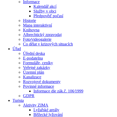
Informace
Kalendář akcí
Služby v obci
Předpověď počasí
Historie
Mapa interaktivní
Knihovna
Albrechtický zpravodaj
Foto⁄videogalerie
Co dělat v krizových situacích
Úřad
Úřední deska
E-podatelna
Formuláře, ceníky
Veřejné zakázky
Územní plán
Kanalizace
Rozvojové dokumenty
Povinné informace
Informace dle zák.č. 106⁄1999
GDPR
Turista
Aktivity ZIMA
Lyžařské areály
Běžecké lyžování