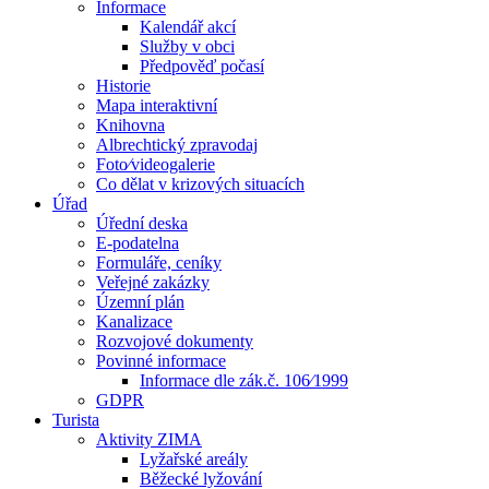
Informace
Kalendář akcí
Služby v obci
Předpověď počasí
Historie
Mapa interaktivní
Knihovna
Albrechtický zpravodaj
Foto⁄videogalerie
Co dělat v krizových situacích
Úřad
Úřední deska
E-podatelna
Formuláře, ceníky
Veřejné zakázky
Územní plán
Kanalizace
Rozvojové dokumenty
Povinné informace
Informace dle zák.č. 106⁄1999
GDPR
Turista
Aktivity ZIMA
Lyžařské areály
Běžecké lyžování