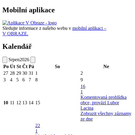
Mobilní aplikace
Sledujte informace z našeho webu v
mobilní aplikaci –
V OBRAZE.
Kalendář
Srpen
2026
Po
Út
St
Čt
Pá
So
Ne
27
28
29
30
31
1
2
3
4
5
6
7
8
9
16
1
Komentovaná prohlídka
10
11
12
13
14
15
obce, provází Lubor
Lacina
Zobrazit všechny záznamy
ze dne
22
1