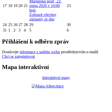
Mariánská pouť, 22.
17
18
19
20
21
srpna 2026 v 10:00
23
hod.
Zobrazit všechny
záznamy ze dne
24
25
26
27
28
29
30
31
1
2
3
4
5
6
Přihlášení k odběru zpráv
Dostávejte
informace z našeho webu
prostřednictvím e-mailů
Chci se zaregistrovat
Mapa interaktivní
Interaktivní mapy