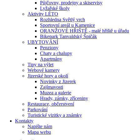
Půjčovny, prodejny a skiservisy
Lyžařské školy
Aktivity LÉTO
Rozhledna Světlý vrch
Sportovní areál u Kamenice
ORANŽOVÉ HŘIŠTĚ - malé hřiště u úřadu
Bikepark Tanvaldský Špičák
UBYTOVÁNÍ
Penziony
Chaty a chalupy
Apartmány
Tipy na výlet
Webové kamery
Jizerské hory a okolí
Novinky z Jizerek
Zajímavosti
Muzea a galerie
Hrady, zámky, zříceniny
Restaurace, občerstvení
Parkování
Turistické vizitky a známky
Kontakty
Napište nám
Mapa webu