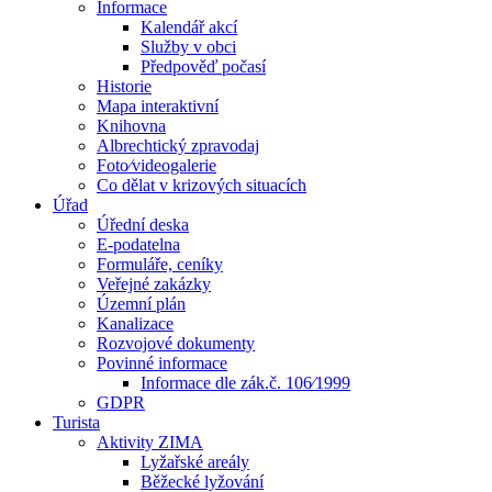
Informace
Kalendář akcí
Služby v obci
Předpověď počasí
Historie
Mapa interaktivní
Knihovna
Albrechtický zpravodaj
Foto⁄videogalerie
Co dělat v krizových situacích
Úřad
Úřední deska
E-podatelna
Formuláře, ceníky
Veřejné zakázky
Územní plán
Kanalizace
Rozvojové dokumenty
Povinné informace
Informace dle zák.č. 106⁄1999
GDPR
Turista
Aktivity ZIMA
Lyžařské areály
Běžecké lyžování