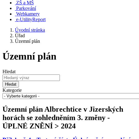
ZŠ a MŠ
Parkování
Webkamery
e-UtilityReport
Úvodní stránka
Úřad
Územní plán
Územní plán
Hledat
Hledat
Kategorie
Územní plán Albrechtice v Jizerských
horách se zohledněním 3. změny -
ÚPLNÉ ZNĚNÍ > 2024