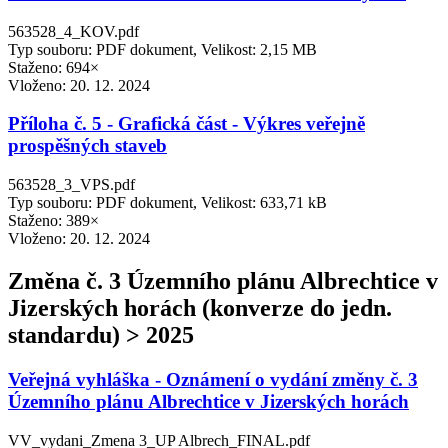
563528_4_KOV.pdf
Typ souboru: PDF dokument, Velikost: 2,15 MB
Staženo: 694×
Vloženo:
20. 12. 2024
Příloha č. 5 - Grafická část - Výkres veřejně
prospěšných staveb
563528_3_VPS.pdf
Typ souboru: PDF dokument, Velikost: 633,71 kB
Staženo: 389×
Vloženo:
20. 12. 2024
Změna č. 3 Územního plánu Albrechtice v
Jizerských horách (konverze do jedn.
standardu) > 2025
Veřejná vyhláška - Oznámení o vydání změny č. 3
Územního plánu Albrechtice v Jizerských horách
VV_vydani_Zmena 3_UP Albrech_FINAL.pdf