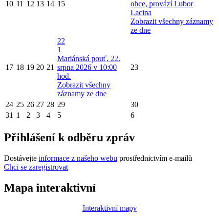
10
11
12
13
14
15
obce, provází Lubor
Lacina
Zobrazit všechny záznamy
ze dne
22
1
Mariánská pouť, 22.
17
18
19
20
21
srpna 2026 v 10:00
23
hod.
Zobrazit všechny
záznamy ze dne
24
25
26
27
28
29
30
31
1
2
3
4
5
6
Přihlášení k odběru zpráv
Dostávejte
informace z našeho webu
prostřednictvím e-mailů
Chci se zaregistrovat
Mapa interaktivní
Interaktivní mapy