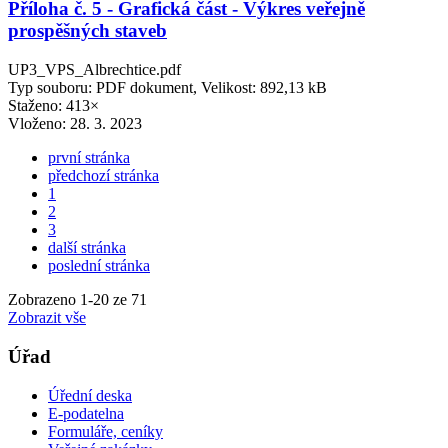
Příloha č. 5 - Grafická část - Výkres veřejně
prospěšných staveb
UP3_VPS_Albrechtice.pdf
Typ souboru: PDF dokument, Velikost: 892,13 kB
Staženo: 413×
Vloženo:
28. 3. 2023
první stránka
předchozí stránka
1
2
3
další stránka
poslední stránka
Zobrazeno
1
-
20
ze 71
Zobrazit vše
Úřad
Úřední deska
E-podatelna
Formuláře, ceníky