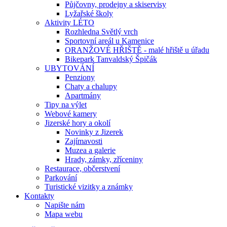
Půjčovny, prodejny a skiservisy
Lyžařské školy
Aktivity LÉTO
Rozhledna Světlý vrch
Sportovní areál u Kamenice
ORANŽOVÉ HŘIŠTĚ - malé hřiště u úřadu
Bikepark Tanvaldský Špičák
UBYTOVÁNÍ
Penziony
Chaty a chalupy
Apartmány
Tipy na výlet
Webové kamery
Jizerské hory a okolí
Novinky z Jizerek
Zajímavosti
Muzea a galerie
Hrady, zámky, zříceniny
Restaurace, občerstvení
Parkování
Turistické vizitky a známky
Kontakty
Napište nám
Mapa webu