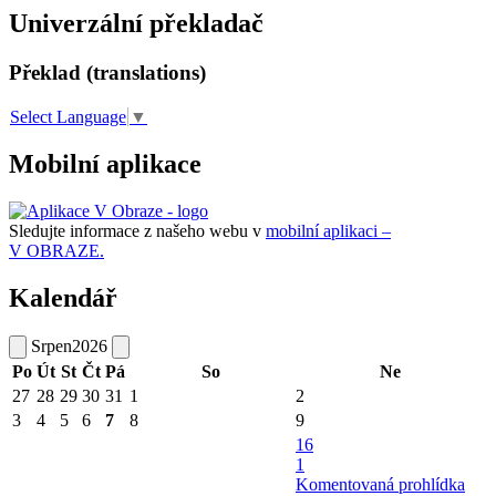
Univerzální překladač
Překlad (translations)
Select Language
▼
Mobilní aplikace
Sledujte informace z našeho webu v
mobilní aplikaci –
V OBRAZE.
Kalendář
Srpen
2026
Po
Út
St
Čt
Pá
So
Ne
27
28
29
30
31
1
2
3
4
5
6
7
8
9
16
1
Komentovaná prohlídka