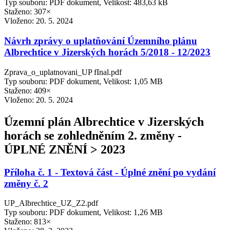
Typ souboru: PDF dokument, Velikost: 483,63 kB
Staženo: 307×
Vloženo:
20. 5. 2024
Návrh zprávy o uplatňování Územního plánu
Albrechtice v Jizerských horách 5/2018 - 12/2023
Zprava_o_uplatnovani_UP fInal.pdf
Typ souboru: PDF dokument, Velikost: 1,05 MB
Staženo: 409×
Vloženo:
20. 5. 2024
Územní plán Albrechtice v Jizerských
horách se zohledněním 2. změny -
ÚPLNÉ ZNĚNÍ > 2023
Příloha č. 1 - Textová část - Úplné znění po vydání
změny č. 2
UP_Albrechtice_UZ_Z2.pdf
Typ souboru: PDF dokument, Velikost: 1,26 MB
Staženo: 813×