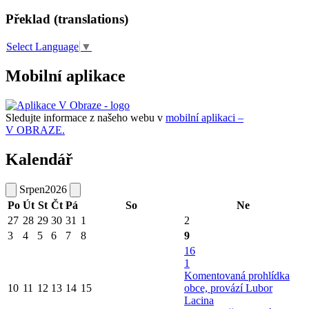
Překlad (translations)
Select Language
▼
Mobilní aplikace
Sledujte informace z našeho webu v
mobilní aplikaci –
V OBRAZE.
Kalendář
Srpen
2026
Po
Út
St
Čt
Pá
So
Ne
27
28
29
30
31
1
2
3
4
5
6
7
8
9
16
1
Komentovaná prohlídka
10
11
12
13
14
15
obce, provází Lubor
Lacina