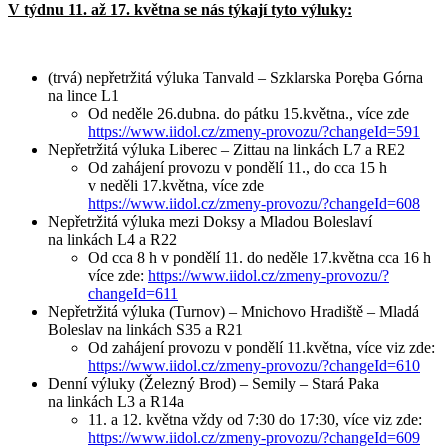
V týdnu 11. až 17. května se nás týkají tyto výluky:
(trvá) nepřetržitá výluka Tanvald – Szklarska Poręba Górna
na lince L1
Od neděle 26.dubna. do pátku 15.května., více zde
https://www.iidol.cz/zmeny-provozu/?changeId=591
Nepřetržitá výluka Liberec – Zittau na linkách L7 a RE2
Od zahájení provozu v pondělí 11., do cca 15 h
v neděli 17.května, více zde
https://www.iidol.cz/zmeny-provozu/?changeId=608
Nepřetržitá výluka mezi Doksy a Mladou Boleslaví
na linkách L4 a R22
Od cca 8 h v pondělí 11. do neděle 17.května cca 16 h
více zde:
https://www.iidol.cz/zmeny-provozu/?
changeId=611
Nepřetržitá výluka (Turnov) – Mnichovo Hradiště – Mladá
Boleslav na linkách S35 a R21
Od zahájení provozu v pondělí 11.května, více viz zde:
https://www.iidol.cz/zmeny-provozu/?changeId=610
Denní výluky (Železný Brod) – Semily – Stará Paka
na linkách L3 a R14a
11. a 12. května vždy od 7:30 do 17:30, více viz zde:
https://www.iidol.cz/zmeny-provozu/?changeId=609