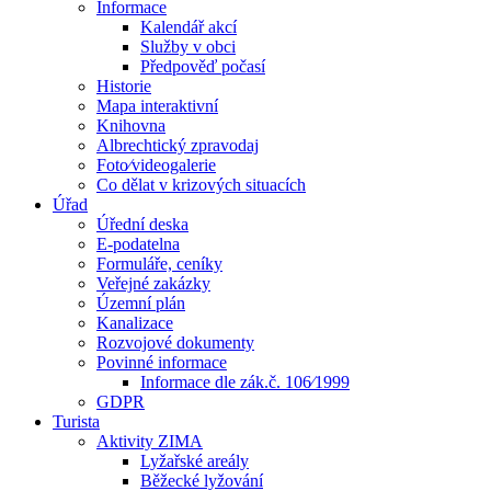
Informace
Kalendář akcí
Služby v obci
Předpověď počasí
Historie
Mapa interaktivní
Knihovna
Albrechtický zpravodaj
Foto⁄videogalerie
Co dělat v krizových situacích
Úřad
Úřední deska
E-podatelna
Formuláře, ceníky
Veřejné zakázky
Územní plán
Kanalizace
Rozvojové dokumenty
Povinné informace
Informace dle zák.č. 106⁄1999
GDPR
Turista
Aktivity ZIMA
Lyžařské areály
Běžecké lyžování