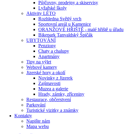
Půjčovny, prodejny a skiservisy
Lyžařské školy
Aktivity LÉTO
Rozhledna Světlý vrch
Sportovní areál u Kamenice
ORANŽOVÉ HŘIŠTĚ - malé hřiště u úřadu
Bikepark Tanvaldský Špičák
UBYTOVÁNÍ
Penziony
Chaty a chalupy
Apartmány
Tipy na výlet
Webové kamery
Jizerské hory a okolí
Novinky z Jizerek
Zajímavosti
Muzea a galerie
Hrady, zámky, zříceniny
Restaurace, občerstvení
Parkování
Turistické vizitky a známky
Kontakty
Napište nám
Mapa webu