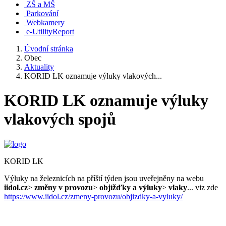
ZŠ a MŠ
Parkování
Webkamery
e-UtilityReport
Úvodní stránka
Obec
Aktuality
KORID LK oznamuje výluky vlakových...
KORID LK oznamuje výluky
vlakových spojů
KORID LK
Výluky na železnicích na příští týden jsou uveřejněny na webu
iidol.cz
>
změny v provozu
>
objížďky a výluky
>
vlaky
... viz zde
https://www.iidol.cz/zmeny-provozu/objizdky-a-vyluky/