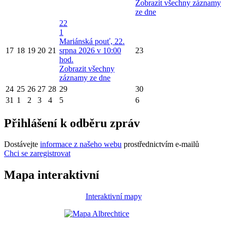
Zobrazit všechny záznamy
ze dne
22
1
Mariánská pouť, 22.
17
18
19
20
21
srpna 2026 v 10:00
23
hod.
Zobrazit všechny
záznamy ze dne
24
25
26
27
28
29
30
31
1
2
3
4
5
6
Přihlášení k odběru zpráv
Dostávejte
informace z našeho webu
prostřednictvím e-mailů
Chci se zaregistrovat
Mapa interaktivní
Interaktivní mapy