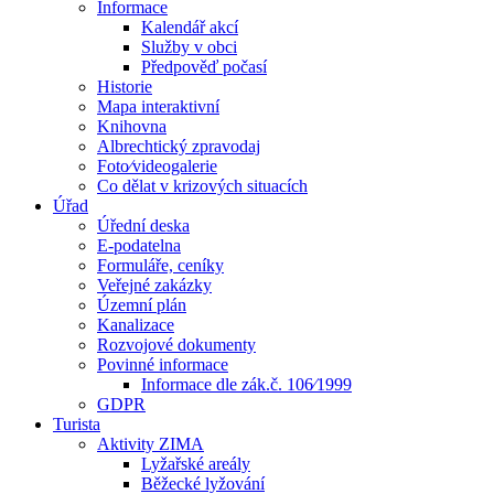
Informace
Kalendář akcí
Služby v obci
Předpověď počasí
Historie
Mapa interaktivní
Knihovna
Albrechtický zpravodaj
Foto⁄videogalerie
Co dělat v krizových situacích
Úřad
Úřední deska
E-podatelna
Formuláře, ceníky
Veřejné zakázky
Územní plán
Kanalizace
Rozvojové dokumenty
Povinné informace
Informace dle zák.č. 106⁄1999
GDPR
Turista
Aktivity ZIMA
Lyžařské areály
Běžecké lyžování