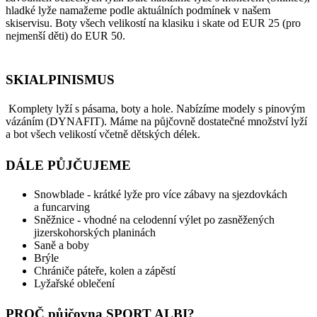
hladké lyže namažeme podle aktuálních podmínek v našem
skiservisu. Boty všech velikostí na klasiku i skate od EUR 25 (pro
nejmenší děti) do EUR 50.
SKIALPINISMUS
Komplety lyží s pásama, boty a hole. Nabízíme modely s pinovým
vázáním (DYNAFIT). Máme na půjčovně dostatečné množství lyží
a bot všech velikostí včetně dětských délek.
DÁLE PŮJČUJEME
Snowblade - krátké lyže pro více zábavy na sjezdovkách
a funcarving
Sněžnice - vhodné na celodenní výlet po zasněžených
jizerskohorských planinách
Saně a boby
Brýle
Chrániče páteře, kolen a zápěstí
Lyžařské oblečení
PROČ půjčovna SPORT ALBI?