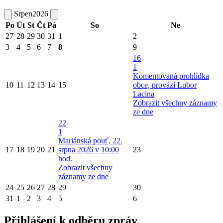
Srpen
2026
Po
Út
St
Čt
Pá
So
Ne
27
28
29
30
31
1
2
3
4
5
6
7
8
9
16
1
Komentovaná prohlídka
10
11
12
13
14
15
obce, provází Lubor
Lacina
Zobrazit všechny záznamy
ze dne
22
1
Mariánská pouť, 22.
17
18
19
20
21
srpna 2026 v 10:00
23
hod.
Zobrazit všechny
záznamy ze dne
24
25
26
27
28
29
30
31
1
2
3
4
5
6
Přihlášení k odběru zpráv