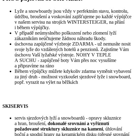
Lyže a snowboardy jsou vždy v perfektním stavu, kontrolu,
údržbu, broušení a voskování zajišťujeme po každé výpůjčce
v našem servisu na strojích WINTERSTEIGER, na přání
i během výpůjčky.
V případě neúmyslného poškození nebo zlomení lyží
zákazníkům neúčtujeme žádnou náhradu škody.
úschovna zapůjčené výzbroje ZDARMA - už nemusíte nosit
svoje lyže do vzdálených hotelů a penzionů. Zajistíme Vám
úschovu Vaší lyžařské výstroje. NOHY V TEPLE
A SUCHU - zapůjčené boty Vám přes noc vysušíme
a připravíme na ráno
Během výpůjčky můžete kdykoliv zdarma vyměnit vybavení
za jiný druh - možnost vyzkoušet sjezdové lyže i snowboard,
popř. vyrazit na výlet na běžkách
SKISERVIS
servis sjezdových lyží a snowboardů - opravy skluznice
a hran, broušení,
dokonalé srovnání a vyříznutí
požadované struktury skluznice na kameni
, úhlování
boční a spodní hrany na keramickém disku (přesné srovnání