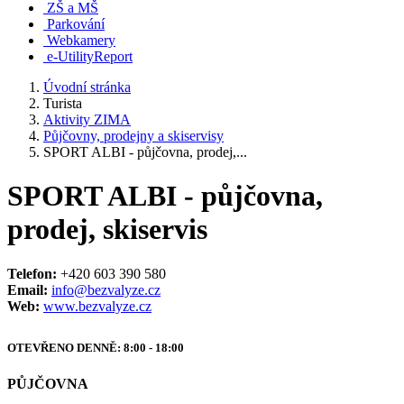
ZŠ a MŠ
Parkování
Webkamery
e-UtilityReport
Úvodní stránka
Turista
Aktivity ZIMA
Půjčovny, prodejny a skiservisy
SPORT ALBI - půjčovna, prodej,...
SPORT ALBI - půjčovna,
prodej, skiservis
Telefon:
+420 603 390 580
Email:
info@bezvalyze.cz
Web:
www.bezvalyze.cz
OTEVŘENO DENNĚ: 8:00 - 18:00
PŮJČOVNA