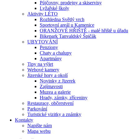
Půjčovny, prodejny a skiservisy
Lyžařské školy
Aktivity LÉTO
Rozhledna Světlý vrch
Sportovní areál u Kamenice
ORANŽOVÉ HŘIŠTĚ - malé hřiště u úřadu
Bikepark Tanvaldský Špičák
UBYTOVÁNÍ
Penziony
Chaty a chalupy
Apartmány
Tipy na výlet
Webové kamery
Jizerské hory a okolí
Novinky z Jizerek
Zajímavosti
Muzea a galerie
Hrady, zámky, zříceniny
Restaurace, občerstvení
Parkování
Turistické vizitky a známky
Kontakty
Napište nám
Mapa webu