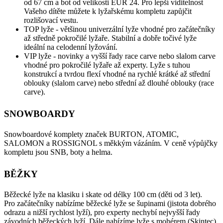
od 67 cm a bot od velikosti EUR 24. Pro lepší viditelnost
Vašeho dítěte můžete k lyžařskému kompletu zapůjčit
rozlišovací vestu.
TOP lyže - většinou univerzální lyže vhodné pro začátečníky
až středně pokročilé lyžaře. Stabilní a dobře točivé lyže
ideální na celodenní lyžování.
VIP lyže - novinky a vyšší řady race carve nebo slalom carve
vhodné pro pokročilé lyžaře až experty. Lyže s tuhou
konstrukcí a tvrdou flexí vhodné na rychlé krátké až střední
oblouky (slalom carve) nebo střední až dlouhé oblouky (race
carve).
SNOWBOARDY
Snowboardové komplety značek BURTON, ATOMIC,
SALOMON a ROSSIGNOL s měkkým vázáním. V ceně výpůjčky
kompletu jsou SNB, boty a helma.
BĚŽKY
Běžecké lyže na klasiku i skate od délky 100 cm (děti od 3 let).
Pro začátečníky nabízíme běžecké lyže se šupinami (jistota dobrého
odrazu a nižší rychlost lyží), pro experty nechybí nejvyšší řady
závodních běžeckých lyží. Dále nabízíme lyže s mohérem (Skintec),