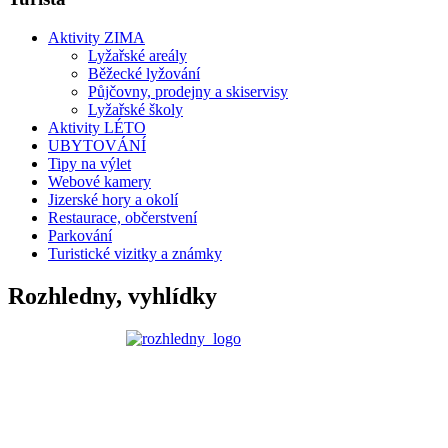
Aktivity ZIMA
Lyžařské areály
Běžecké lyžování
Půjčovny, prodejny a skiservisy
Lyžařské školy
Aktivity LÉTO
UBYTOVÁNÍ
Tipy na výlet
Webové kamery
Jizerské hory a okolí
Restaurace, občerstvení
Parkování
Turistické vizitky a známky
Rozhledny, vyhlídky