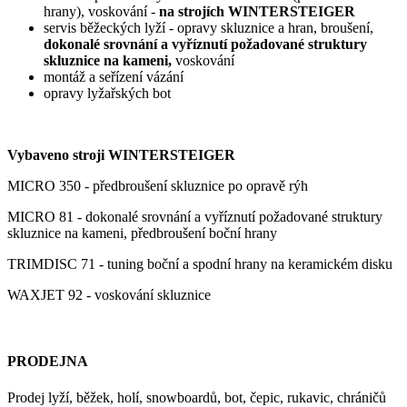
hrany), voskování -
na strojích WINTERSTEIGER
servis běžeckých lyží - opravy skluznice a hran, broušení,
dokonalé srovnání a vyříznutí požadované struktury
skluznice na kameni,
voskování
montáž a seřízení vázání
opravy lyžařských bot
Vybaveno stroji WINTERSTEIGER
MICRO 350 - předbroušení skluznice po opravě rýh
MICRO 81 - dokonalé srovnání a vyříznutí požadované struktury
skluznice na kameni, předbroušení boční hrany
TRIMDISC 71 - tuning boční a spodní hrany na keramickém disku
WAXJET 92 - voskování skluznice
PRODEJNA
Prodej lyží, běžek, holí, snowboardů, bot, čepic, rukavic, chráničů