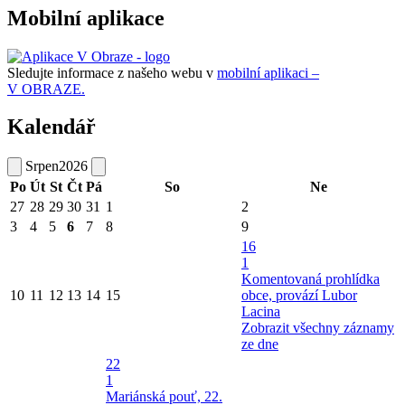
Mobilní aplikace
Sledujte informace z našeho webu v
mobilní aplikaci –
V OBRAZE.
Kalendář
Srpen
2026
Po
Út
St
Čt
Pá
So
Ne
27
28
29
30
31
1
2
3
4
5
6
7
8
9
16
1
Komentovaná prohlídka
10
11
12
13
14
15
obce, provází Lubor
Lacina
Zobrazit všechny záznamy
ze dne
22
1
Mariánská pouť, 22.