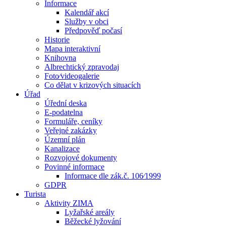
Informace
Kalendář akcí
Služby v obci
Předpověď počasí
Historie
Mapa interaktivní
Knihovna
Albrechtický zpravodaj
Foto⁄videogalerie
Co dělat v krizových situacích
Úřad
Úřední deska
E-podatelna
Formuláře, ceníky
Veřejné zakázky
Územní plán
Kanalizace
Rozvojové dokumenty
Povinné informace
Informace dle zák.č. 106⁄1999
GDPR
Turista
Aktivity ZIMA
Lyžařské areály
Běžecké lyžování