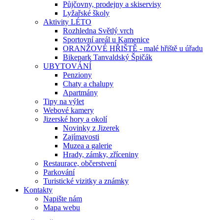
Půjčovny, prodejny a skiservisy
Lyžařské školy
Aktivity LÉTO
Rozhledna Světlý vrch
Sportovní areál u Kamenice
ORANŽOVÉ HŘIŠTĚ - malé hřiště u úřadu
Bikepark Tanvaldský Špičák
UBYTOVÁNÍ
Penziony
Chaty a chalupy
Apartmány
Tipy na výlet
Webové kamery
Jizerské hory a okolí
Novinky z Jizerek
Zajímavosti
Muzea a galerie
Hrady, zámky, zříceniny
Restaurace, občerstvení
Parkování
Turistické vizitky a známky
Kontakty
Napište nám
Mapa webu