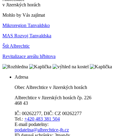
v Jizerských horách
Mohlo by Vás zajímat
Mikroregion Tanvaldsko
MAS Rozvoj Tanvaldska
Štít Albrechtic
Revitalizace areálu hřbitova
Adresa
Obec Albrechtice v Jizerských horách
Albrechtice v Jizerských horách čp. 226
468 43
IČ: 00262277, DIČ: CZ 00262277
Tel.:
+420 483 381 504
E-mail podatelny:
podatelna@albrechtice-jh.cz
ID datové schránky: 3tnap4y