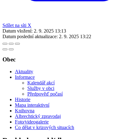
Sdílet na síti X
Datum vložení:
2. 9. 2025 13:13
Datum poslední aktualizace:
2. 9. 2025 13:22
Obec
Aktuality
Informace
Kalendář akcí
Služby v obci
Předpověď počasí
Historie
Mapa interaktivní
Knihovna
Albrechtický zpravodaj
Foto⁄videogalerie
Co dělat v krizových situacích