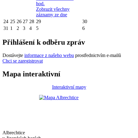
hod.
Zobrazit všechny
záznamy ze dne
24
25
26
27
28
29
30
31
1
2
3
4
5
6
Přihlášení k odběru zpráv
Dostávejte
informace z našeho webu
prostřednictvím e-mailů
Chci se zaregistrovat
Mapa interaktivní
Interaktivní mapy
Albrechtice