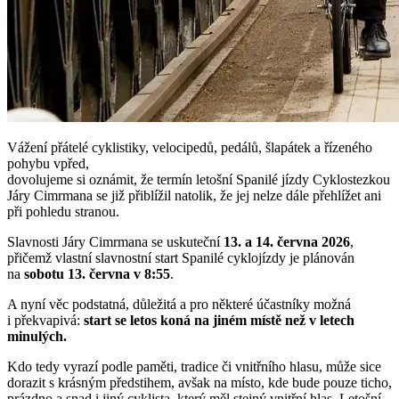
Vážení přátelé cyklistiky, velocipedů, pedálů, šlapátek a řízeného
pohybu vpřed,
dovolujeme si oznámit, že termín letošní Spanilé jízdy Cyklostezkou
Járy Cimrmana se již přiblížil natolik, že jej nelze dále přehlížet ani
při pohledu stranou.
Slavnosti Járy Cimrmana se uskuteční
13. a 14. června 2026
,
přičemž vlastní slavnostní start Spanilé cyklojízdy je plánován
na
sobotu 13. června v 8:55
.
A nyní věc podstatná, důležitá a pro některé účastníky možná
i překvapivá:
start se letos koná na jiném místě než v letech
minulých.
Kdo tedy vyrazí podle paměti, tradice či vnitřního hlasu, může sice
dorazit s krásným předstihem, avšak na místo, kde bude pouze ticho,
prázdno a snad i jiný cyklista, který měl stejný vnitřní hlas. Letošní