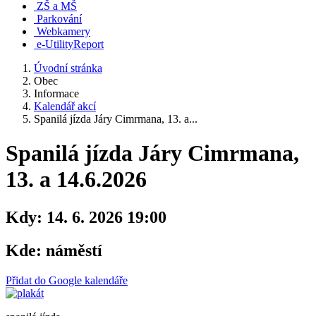
ZŠ a MŠ
Parkování
Webkamery
e-UtilityReport
Úvodní stránka
Obec
Informace
Kalendář akcí
Spanilá jízda Járy Cimrmana, 13. a...
Spanilá jízda Járy Cimrmana,
13. a 14.6.2026
Kdy:
14. 6. 2026 19:00
Kde:
náměstí
Přidat do Google kalendáře