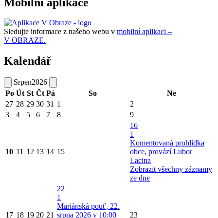
Mobilní aplikace
Sledujte informace z našeho webu v
mobilní aplikaci –
V OBRAZE.
Kalendář
Srpen
2026
Po
Út
St
Čt
Pá
So
Ne
27
28
29
30
31
1
2
3
4
5
6
7
8
9
16
1
Komentovaná prohlídka
10
11
12
13
14
15
obce, provází Lubor
Lacina
Zobrazit všechny záznamy
ze dne
22
1
Mariánská pouť, 22.
17
18
19
20
21
srpna 2026 v 10:00
23