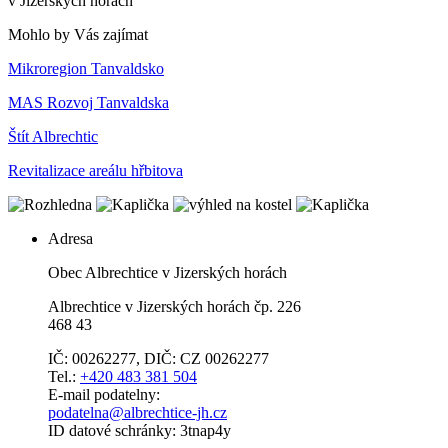
v Jizerských horách
Mohlo by Vás zajímat
Mikroregion Tanvaldsko
MAS Rozvoj Tanvaldska
Štít Albrechtic
Revitalizace areálu hřbitova
Adresa
Obec Albrechtice v Jizerských horách
Albrechtice v Jizerských horách čp. 226
468 43
IČ: 00262277, DIČ: CZ 00262277
Tel.:
+420 483 381 504
E-mail podatelny:
podatelna@albrechtice-jh.cz
ID datové schránky: 3tnap4y