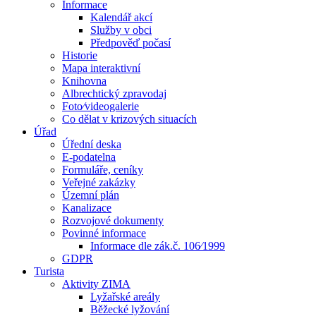
Informace
Kalendář akcí
Služby v obci
Předpověď počasí
Historie
Mapa interaktivní
Knihovna
Albrechtický zpravodaj
Foto⁄videogalerie
Co dělat v krizových situacích
Úřad
Úřední deska
E-podatelna
Formuláře, ceníky
Veřejné zakázky
Územní plán
Kanalizace
Rozvojové dokumenty
Povinné informace
Informace dle zák.č. 106⁄1999
GDPR
Turista
Aktivity ZIMA
Lyžařské areály
Běžecké lyžování