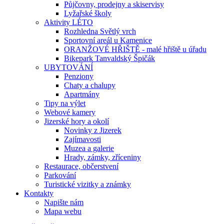
Půjčovny, prodejny a skiservisy
Lyžařské školy
Aktivity LÉTO
Rozhledna Světlý vrch
Sportovní areál u Kamenice
ORANŽOVÉ HŘIŠTĚ - malé hřiště u úřadu
Bikepark Tanvaldský Špičák
UBYTOVÁNÍ
Penziony
Chaty a chalupy
Apartmány
Tipy na výlet
Webové kamery
Jizerské hory a okolí
Novinky z Jizerek
Zajímavosti
Muzea a galerie
Hrady, zámky, zříceniny
Restaurace, občerstvení
Parkování
Turistické vizitky a známky
Kontakty
Napište nám
Mapa webu