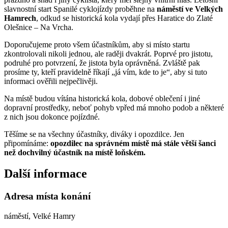
slavnostní start Spanilé cyklojízdy proběhne na
náměstí ve Velkých
Hamrech
, odkud se historická kola vydají přes Haratice do Zlaté
Olešnice – Na Vrcha.
Doporučujeme proto všem účastníkům, aby si místo startu
zkontrolovali nikoli jednou, ale raději dvakrát. Poprvé pro jistotu,
podruhé pro potvrzení, že jistota byla oprávněná. Zvláště pak
prosíme ty, kteří pravidelně říkají „já vím, kde to je“, aby si tuto
informaci ověřili nejpečlivěji.
Na místě budou vítána historická kola, dobové oblečení i jiné
dopravní prostředky, neboť pohyb vpřed má mnoho podob a některé
z nich jsou dokonce pojízdné.
Těšíme se na všechny účastníky, diváky i opozdilce. Jen
připomínáme:
opozdilec na správném místě má stále větší šanci
než dochvilný účastník na místě loňském.
Další informace
Adresa místa konání
náměstí, Velké Hamry