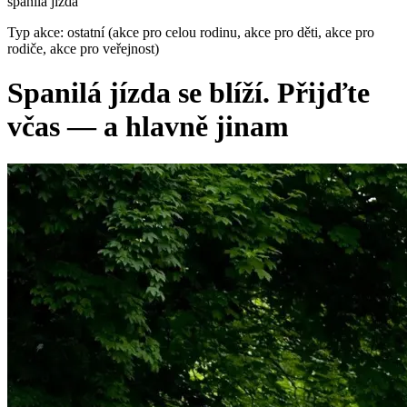
spanilá jízda
Typ akce: ostatní (akce pro celou rodinu, akce pro děti, akce pro
rodiče, akce pro veřejnost)
Spanilá jízda se blíží. Přijďte
včas — a hlavně jinam