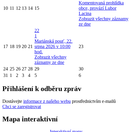
Komentovaná prohlídka
10
11
12
13
14
15
obce, provází Lubor
Lacina
Zobrazit všechny záznamy
ze dne
22
1
Mariánská pouť, 22.
17
18
19
20
21
srpna 2026 v 10:00
23
hod.
Zobrazit všechny
záznamy ze dne
24
25
26
27
28
29
30
31
1
2
3
4
5
6
Přihlášení k odběru zpráv
Dostávejte
informace z našeho webu
prostřednictvím e-mailů
Chci se zaregistrovat
Mapa interaktivní
Interaktivní mapy