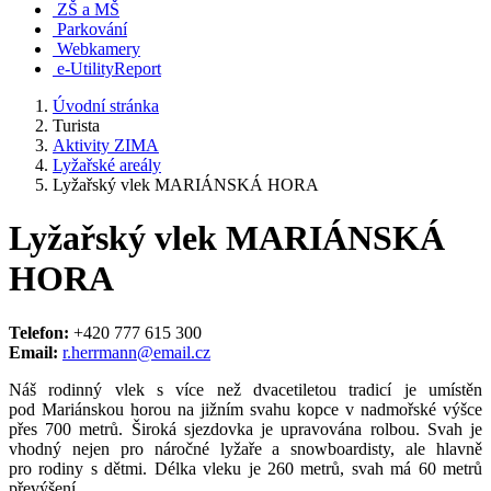
ZŠ a MŠ
Parkování
Webkamery
e-UtilityReport
Úvodní stránka
Turista
Aktivity ZIMA
Lyžařské areály
Lyžařský vlek MARIÁNSKÁ HORA
Lyžařský vlek MARIÁNSKÁ
HORA
Telefon:
+420 777 615 300
Email:
r.herrmann@email.cz
Náš rodinný vlek s více než dvacetiletou tradicí je umístěn
pod Mariánskou horou na jižním svahu kopce v nadmořské výšce
přes 700 metrů. Široká sjezdovka je upravována rolbou. Svah je
vhodný nejen pro náročné lyžaře a snowboardisty, ale hlavně
pro rodiny s dětmi. Délka vleku je 260 metrů, svah má 60 metrů
převýšení.