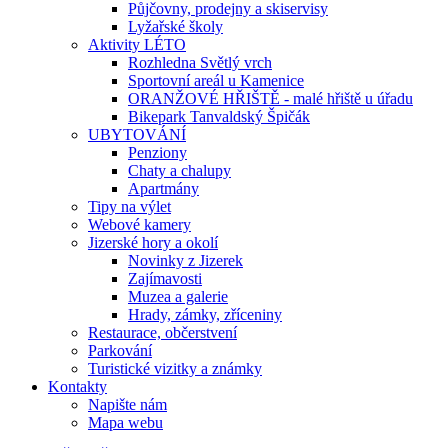
Půjčovny, prodejny a skiservisy
Lyžařské školy
Aktivity LÉTO
Rozhledna Světlý vrch
Sportovní areál u Kamenice
ORANŽOVÉ HŘIŠTĚ - malé hřiště u úřadu
Bikepark Tanvaldský Špičák
UBYTOVÁNÍ
Penziony
Chaty a chalupy
Apartmány
Tipy na výlet
Webové kamery
Jizerské hory a okolí
Novinky z Jizerek
Zajímavosti
Muzea a galerie
Hrady, zámky, zříceniny
Restaurace, občerstvení
Parkování
Turistické vizitky a známky
Kontakty
Napište nám
Mapa webu