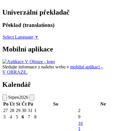
Univerzální překladač
Překlad (translations)
Select Language
▼
Mobilní aplikace
Sledujte informace z našeho webu v
mobilní aplikaci –
V OBRAZE.
Kalendář
Srpen
2026
Po
Út
St
Čt
Pá
So
Ne
27
28
29
30
31
1
2
3
4
5
6
7
8
9
16
1