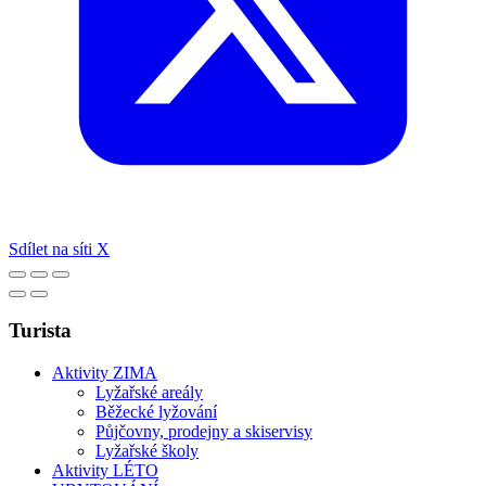
Sdílet na síti X
Turista
Aktivity ZIMA
Lyžařské areály
Běžecké lyžování
Půjčovny, prodejny a skiservisy
Lyžařské školy
Aktivity LÉTO