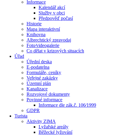
Informace
Kalendář akcí
Služby v obci
Předpověď počasí
Historie
Mapa interaktivní
Knihovna
Albrechtický zpravodaj
Foto⁄videogalerie
Co dělat v krizových situacích
Úřad
Úřední deska
E-podatelna
Formuláře, ceníky
Veřejné zakázky
Územní plán
Kanalizace
Rozvojové dokumenty
Povinné informace
Informace dle zák.č. 106⁄1999
GDPR
Turista
Aktivity ZIMA
Lyžařské areály
Běžecké lyžování